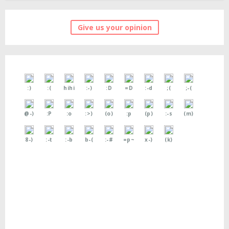
Give us your opinion
:)
:(
hihi
:-)
:D
=D
:-d
;(
;-(
@-)
:P
:o
:>)
(o)
:p
(p)
:-s
(m)
8-)
:-t
:-b
b-(
:-#
=p~
x-)
(k)